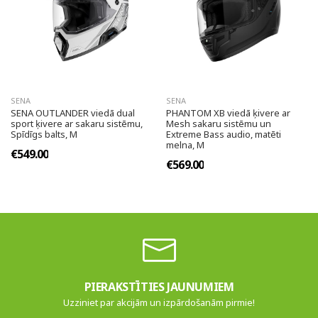
SENA
SENA
SENA OUTLANDER viedā dual
PHANTOM XB viedā ķivere ar
sport ķivere ar sakaru sistēmu,
Mesh sakaru sistēmu un
Spīdīgs balts, M
Extreme Bass audio, matēti
melna, M
€549.00
€569.00
PIERAKSTĪTIES JAUNUMIEM
Uzziniet par akcijām un izpārdošanām pirmie!