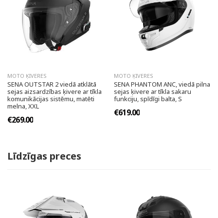
MOTO ĶIVERES
MOTO ĶIVERES
SENA OUTSTAR 2 viedā atklātā
SENA PHANTOM ANC, viedā pilna
sejas aizsardzības ķivere ar tīkla
sejas ķivere ar tīkla sakaru
komunikācijas sistēmu, matēti
funkciju, spīdīgi balta, S
melna, XXL
€619.00
€269.00
Līdzīgas preces