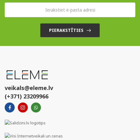
PIERAKSTĪTIES
veikals@eleme.lv
(+371) 23209966