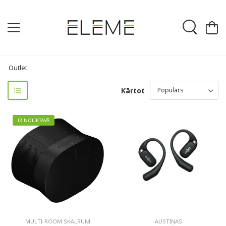
Outlet
Kārtot
IR NOLIKTAVĀ
MULTI-ROOM SKAĻRUŅI
AUSTIŅAS