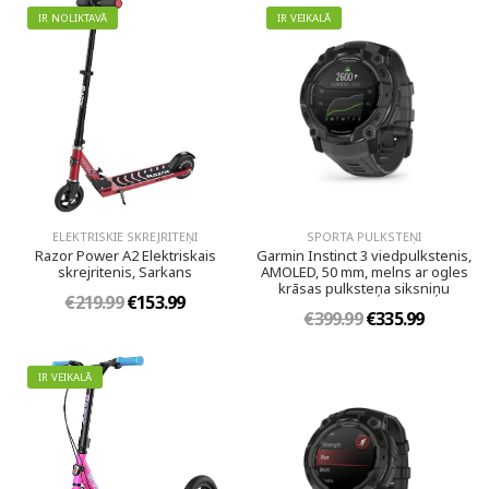
IR NOLIKTAVĀ
IR VEIKALĀ
ELEKTRISKIE SKREJRITEŅI
SPORTA PULKSTEŅI
Razor Power A2 Elektriskais
Garmin Instinct 3 viedpulkstenis,
skrejritenis, Sarkans
AMOLED, 50 mm, melns ar ogles
krāsas pulksteņa siksniņu
€219.99
€153.99
€399.99
€335.99
IR VEIKALĀ