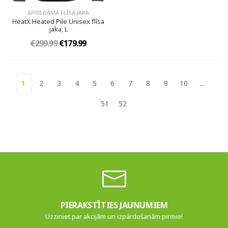
APSILDĀMA FLĪSA JAKA
HeatX Heated Pile Unisex flīsa
jaka, L
€299.99
€179.99
1
2
3
4
5
6
7
8
9
10
...
51
52
PIERAKSTĪTIES JAUNUMIEM
Uzziniet par akcijām un izpārdošanām pirmie!