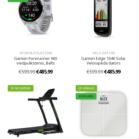
SPORTA PULKSTEŅI
VELO DATORI
Garmin Forerunner 965
Garmin Edge 1040 Solar
viedpulkstenis, Balts
Velosipēda dators
€599.99
€485.99
€599.99
€485.99
IR NOLIKTAVĀ
IR VEIKALĀ
POPULĀRS