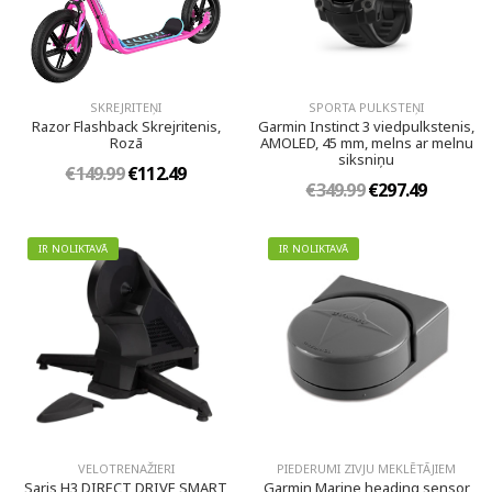
SKREJRITEŅI
SPORTA PULKSTEŅI
Razor Flashback Skrejritenis,
Garmin Instinct 3 viedpulkstenis,
Rozā
AMOLED, 45 mm, melns ar melnu
siksniņu
€149.99
€112.49
€349.99
€297.49
IR NOLIKTAVĀ
IR NOLIKTAVĀ
VELOTRENAŽIERI
PIEDERUMI ZIVJU MEKLĒTĀJIEM
Saris H3 DIRECT DRIVE SMART
Garmin Marine heading sensor