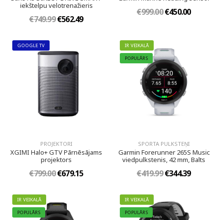
iekštelpu velotrenažieris
€999.00
€450.00
€749.99
€562.49
GOOGLE TV
IR VEIKALĀ
POPULĀRS
PROJEKTORI
SPORTA PULKSTEŅI
XGIMI Halo+ GTV Pārnēsājams
Garmin Forerunner 265S Music
projektors
viedpulkstenis, 42 mm, Balts
€799.00
€679.15
€419.99
€344.39
IR VEIKALĀ
IR VEIKALĀ
POPULĀRS
POPULĀRS