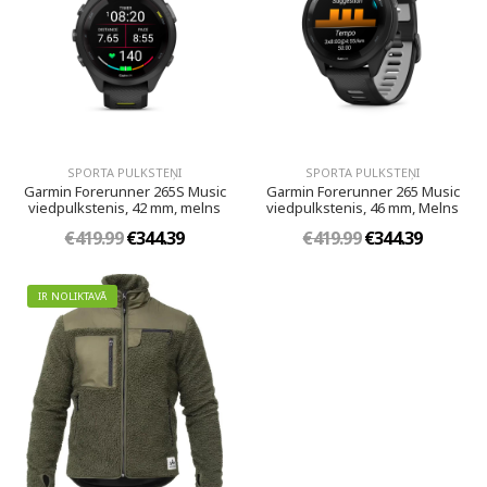
SPORTA PULKSTEŅI
SPORTA PULKSTEŅI
Garmin Forerunner 265S Music
Garmin Forerunner 265 Music
viedpulkstenis, 42 mm, melns
viedpulkstenis, 46 mm, Melns
€419.99
€344.39
€419.99
€344.39
IR NOLIKTAVĀ