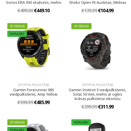
Sonos ERA 300 skaļrunis, melns
Shokz Open Fit Austiņas, Melnas
€499.00
€449.10
€139.99
€104.99
IR VEIKALĀ
IR VEIKALĀ
POPULĀRS
SPORTA PULKSTEŅI
SPORTA PULKSTEŅI
Garmin Forerunner 965
Garmin Instinct 3 viedpulkstenis,
viedpulkstenis, Amp Yellow
Solar, 50 mm, melns ar ogles
krāsas pulksteņa siksniņu
€599.99
€485.99
€399.99
€311.99
IR VEIKALĀ
POPULĀRS
POPULĀRS