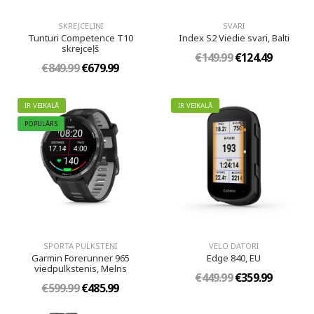
SKREJCEĻIŅI
SVARI
Tunturi Competence T10
Index S2 Viedie svari, Balti
skrejceļš
€149.99
€124.49
€849.99
€679.99
IR VEIKALĀ
IR VEIKALĀ
POPULĀRS
SPORTA PULKSTEŅI
VELO DATORI
Garmin Forerunner 965
Edge 840, EU
viedpulkstenis, Melns
€449.99
€359.99
€599.99
€485.99