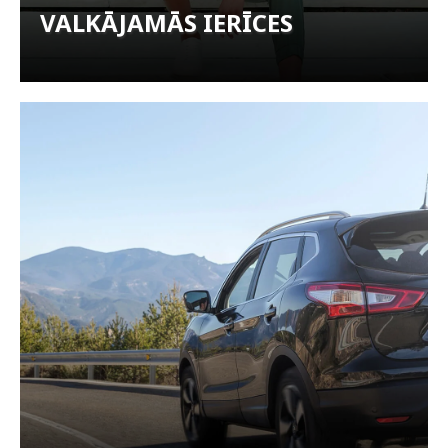
VALKĀJAMĀS IERĪCES