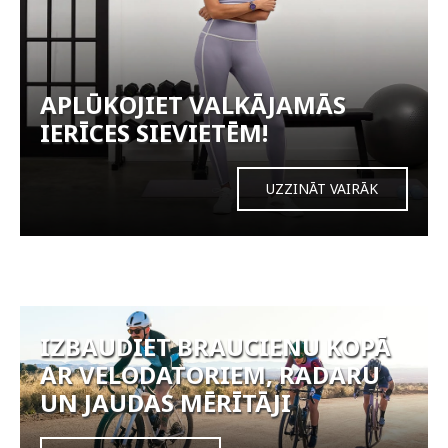
APLŪKOJIET VALKĀJAMĀS
IERĪCES SIEVIETĒM!
UZZINĀT VAIRĀK
IZBAUDIET BRAUCIENU KOPĀ
AR VELODATORIEM, RADARU
UN JAUDAS MĒRĪTĀJI