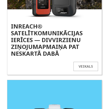
INREACH®
SATELĪTKOMUNIKĀCIJAS
IERĪCES — DIVVIRZIENU
ZIŅOJUMAPMAIŅA PAT
NESKARTĀ DABĀ
VEIKALS