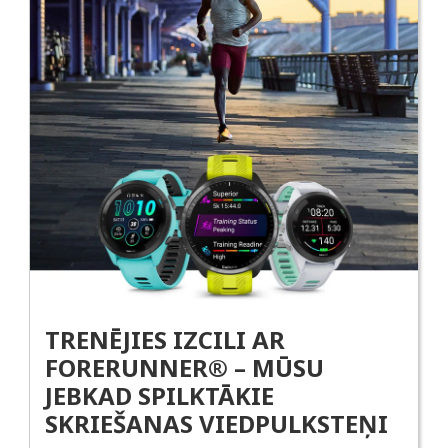
TRENĒJIES IZCILI AR
FORERUNNER® – MŪSU
JEBKAD SPILKTĀKIE
SKRIEŠANAS VIEDPULKSTEŅI