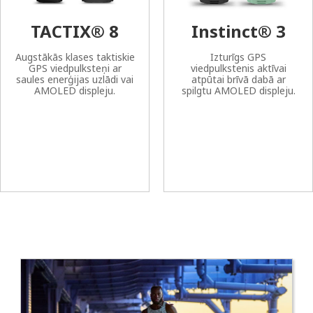
TACTIX® 8
Instinct® 3
Augstākās klases taktiskie
Izturīgs GPS
GPS viedpulksteņi ar
viedpulkstenis aktīvai
saules enerģijas uzlādi vai
atpūtai brīvā dabā ar
AMOLED displeju.
spilgtu AMOLED displeju.