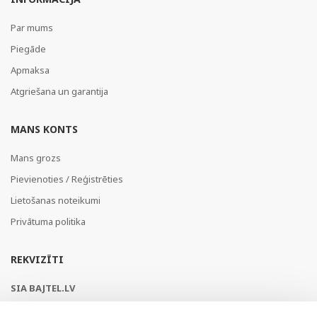
Par mums
Piegāde
Apmaksa
Atgriešana un garantija
MANS KONTS
Mans grozs
Pievienoties / Reģistrēties
Lietošanas noteikumi
Privātuma politika
REKVIZĪTI
SIA BAJTEL.LV
Reģ Nr. 40003979897