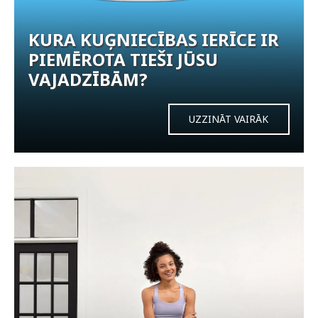
KURA KUĢNIECĪBAS IERĪCE IR
PIEMĒROTA TIEŠI JŪSU
VAJADZĪBĀM?
UZZINĀT VAIRĀK