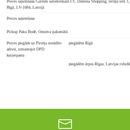
Preces saņemšana
Garmin salonveikalā T/C Domina Shopping
, Ieriķu ielā 3,
Rīgā, LV-1084, Latvijā
Preces saņemšana
Pickup Paku Bodē, Omniva pakomātā
Preces piegāde uz Pircēja norādīto
piegādēm Rīgā
adresi, izmantojot
DPD
kurjerpastu
piegādēm ārpus Rīgas, Latvijas robežā