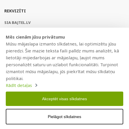
REKVIZĪTI
SIA BAJTEL.LV
Reģ Nr. 40003979897
Mēs cienām jūsu privātumu
Brīvības gatve 214b, Rīga, LV-1039, Latvija
Mūsu mājaslapa izmanto sīkdatnes, lai optimizētu jūsu
AS Swedbank, HABALV22
pieredzi. Šie mazie teksta faili palīdz mums analizēt, kā
LV53HABA0551019240274
lietotāji mijiedarbojas ar mājaslapu, ļaujot mums
personalizēt saturu un uzlabot funkcionalitāti. Turpinot
izmantot mūsu mājaslapu, jūs piekrītat mūsu sīkdatņu
politikai.
Rādīt detaļas
Akceptēt visas sīkdatnes
Copyright © 2021 BAJTEL.LV SIA. Visas tiesības aizsargātas.
Pielāgot sīkdatnes
Izstrādāts
BRANDO.PRO