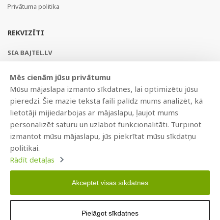
Privātuma politika
REKVIZĪTI
SIA BAJTEL.LV
Reģ Nr. 40003979897
Mēs cienām jūsu privātumu
Brīvības gatve 214b, Rīga, LV-1039, Latvija
Mūsu mājaslapa izmanto sīkdatnes, lai optimizētu jūsu
AS Swedbank, HABALV22
pieredzi. Šie mazie teksta faili palīdz mums analizēt, kā
LV53HABA0551019240274
lietotāji mijiedarbojas ar mājaslapu, ļaujot mums
personalizēt saturu un uzlabot funkcionalitāti. Turpinot
izmantot mūsu mājaslapu, jūs piekrītat mūsu sīkdatņu
politikai.
Rādīt detaļas
Akceptēt visas sīkdatnes
Copyright © 2021 BAJTEL.LV SIA. Visas tiesības aizsargātas.
Pielāgot sīkdatnes
Izstrādāts
BRANDO.PRO