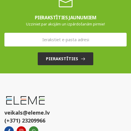
PIERAKSTĪTIES JAUNUMIEM
Uzziniet par akcijām un izpārdošanām pirmie!
PIERAKSTĪTIES
veikals@eleme.lv
(+371) 23209966