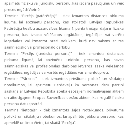
apzīmētu fizisku vai juridisku personu, kas izdara pasūtījumu un veic
preces iegādi Vietnē.
Termins “Pircējs (patērētājs)” – tiek izmantots distances pirkuma
līgumā, lai apzīmētu personu, kas atbilstoši Latvijas Republikas
Patērētāju tiesību aizsardzības likuma 1. panta trešajai daļai ir fiziska
persona, kas izsaka vēlēšanos iegādāties, iegādājas vai varētu
iegādāties vai izmantot preci nolūkam, kurš nav saistīts ar tās
saimniecisko vai profesionālo darbību.
Termins “Pircējs (juridiska persona)” – tiek izmantots distances
pirkuma līgumā, lai apzīmētu juridisku personu, kas savas
saimnieciskās vai profesionālās darbības ietvaros izsaka vēlēšanos
iegādāties, iegādājas vai varētu iegādāties vai izmantot preci.
Termins “Pārzinis” – tiek izmantots privātuma politikā un sīkdatņu
noteikumos, lai apzīmētu Pārdevēju kā personas datu pārzini
saskaņā ar Latvijas Republikā spēkā esošajiem normatīvajiem aktiem
un attiecīgajiem Eiropas Savienības tiesību aktiem, kas regulē fizisku
personu datu apstrādi.
Termins “lietotājs” – tiek izmantots šajos Noteikumos, privātuma
politikā un sīkdatņu noteikumos, lai apzīmētu jebkuru personu, kas
apmeklē un lieto Vietni, tai skaitā “Pircēju”.