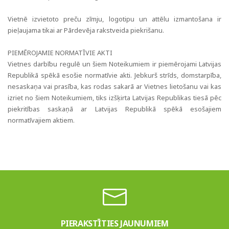
Vietnē izvietoto preču zīmju, logotipu un attēlu izmantošana ir
pieļaujama tikai ar Pārdevēja rakstveida piekrišanu.
PIEMĒROJAMIE NORMATĪVIE AKTI
Vietnes darbību regulē un šiem Noteikumiem ir piemērojami Latvijas
Republikā spēkā esošie normatīvie akti. Jebkurš strīds, domstarpība,
nesaskaņa vai prasība, kas rodas sakarā ar Vietnes lietošanu vai kas
izriet no šiem Noteikumiem, tiks izšķirta Latvijas Republikas tiesā pēc
piekritības saskaņā ar Latvijas Republikā spēkā esošajiem
normatīvajiem aktiem.
PIERAKSTĪTIES JAUNUMIEM