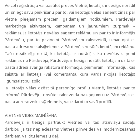
Veicot reģistrāciju vai pasūtot preces Vietnē, lietotājs ir tiesīgs norādīt
un sniegt savu piekrišanu par to, vai lietotājs vēlas saņemt ziņas par
Vietnē pieejamām precēm, gaidāmajiem notikumiem, Pārdevēja
mārketinga aktivitātēm, kampaņām un jaunumiem (turpmāk –
reklāma). Ja lietotājs nevēlas saņemt reklāmu un par to ir informējis
Pārdevēju, par to paziņojot Pārdevējam rakstveidā, izmantojot e-
pasta adresi:
veikals@eleme.lv
. Pārdevējs nesūtīs lietotājam reklāmu.
Taču neatkarīgi no tā, ka lietotājs ir norādījis, ka nevēlas saņemt
reklāmas no Pārdevēja, Pārdevējs ir tiesīgs nosūtīt lietotājam uz tā e-
pasta adresi svarīga rakstura informāciju, piemēram, informāciju, kas
saistīta ar lietotāja (vai komersanta, kura vārdā rīkojas lietotājs)
līgumsaistību izpildi.
Ja lietotājs vēlas dzēst tā personīgo profilu Vietnē, lietotājs par to
informē Pārdevēju, nosūtot rakstveida paziņojumu uz Pārdevēja e-
pasta adresi:
veikals@eleme.lv
, vai izdarot to savā profilā.
VIETNES VIDES MAINĪŠANA
Pārdevējs ir tiesīgs pārtraukt Vietnes vai tās atsevišķu sadaļu
darbību, ja tas nepieciešams Vietnes pilnveides vai modernizēšanas
darbiem, vai citu iemeslu dēļ.