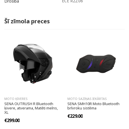
ECE R22.06
Drošība
Šī zīmola preces
MOTO ĶIVERES
MOTO SAZIŅAS IEKĀRTAS
SENA OUTRUSH R Bluetooth
SENA SMH10R Moto Bluetooth
ķivere, atverama, Matēti melns,
brīvroku sistēma
XL
€229.00
€299.00