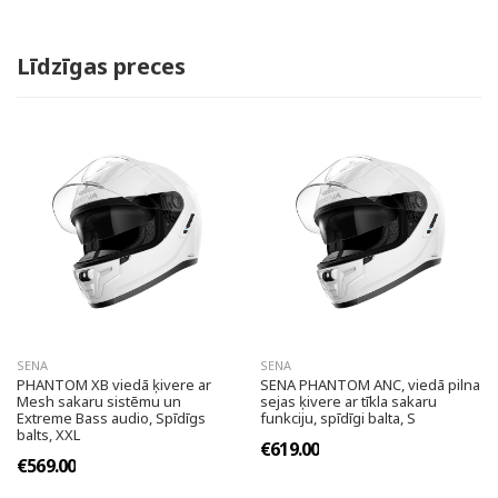
Līdzīgas preces
SENA
SENA
PHANTOM XB viedā ķivere ar
SENA PHANTOM ANC, viedā pilna
Mesh sakaru sistēmu un
sejas ķivere ar tīkla sakaru
Extreme Bass audio, Spīdīgs
funkciju, spīdīgi balta, S
balts, XXL
€619.00
€569.00