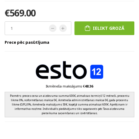
€569.00
IELIKT GROZĀ
Prece pēc pasūtījuma
Ikmēneša maksājums €
48.36
Piemērs: preces cena un aizdevuma summa 600€, atmaksas termiņš 12 mēneši, procentu
likme 0%, noformēšanas maksa 0€, ikmēneša administrēšanas maksa 0€, gada procentu
likme (GPL) 0%, ikmēneša maksājums 50€, kopējā summa atmaksai 600€. Aprēķinam ir
informatīva nozīme. Individuāls piedāvājums tiks sagatavots pēc Tava aizdevuma
pieteikuma saņemšanas un izvērtēšanas.