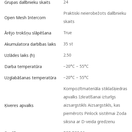
24
Grupas dalībnieku skaits
Praktiski neierobežots dalībnieku
Open Mesh Intercom
skaits
True
Ārējo trokšņu slāpēšana
35 st
Akumulatora darbības laiks
2.50
Uzlādes laiks (h)
−20°C – 55°C
Darba temperatūra
−20°C – 55°C
Uzglabāšanas temperatūra
Kompozītmateriāla stiklašķiedras
apvalks Izkratīšanai izturīgs
aizsargstikls Aizsargstikls, kas
Ķiveres apvalks
piemērots Pinlock sistēmai Zoda
siksna ar D-veida gredzenu