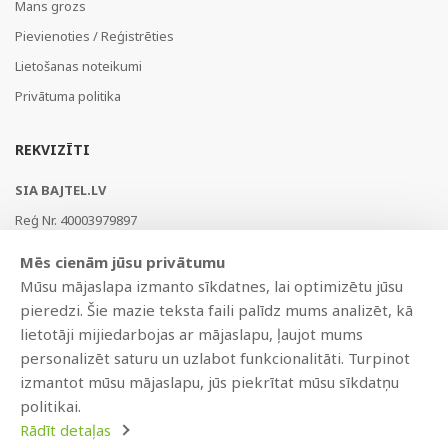
Mans grozs
Pievienoties / Reģistrēties
Lietošanas noteikumi
Privātuma politika
REKVIZĪTI
SIA BAJTEL.LV
Reģ Nr. 40003979897
Brīvības gatve 214b, Rīga, LV-1039, Latvija
Mēs cienām jūsu privātumu
AS Swedbank, HABALV22
Mūsu mājaslapa izmanto sīkdatnes, lai optimizētu jūsu
LV53HABA0551019240274
pieredzi. Šie mazie teksta faili palīdz mums analizēt, kā
lietotāji mijiedarbojas ar mājaslapu, ļaujot mums
personalizēt saturu un uzlabot funkcionalitāti. Turpinot
izmantot mūsu mājaslapu, jūs piekrītat mūsu sīkdatņu
politikai.
Rādīt detaļas