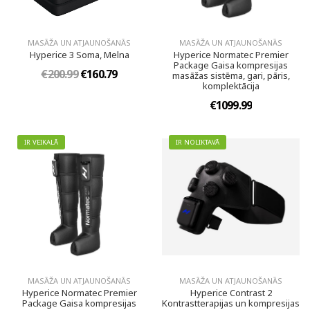
MASĀŽA UN ATJAUNOŠANĀS
MASĀŽA UN ATJAUNOŠANĀS
Hyperice 3 Soma, Melna
Hyperice Normatec Premier
Package Gaisa kompresijas
€200.99
€160.79
masāžas sistēma, gari, pāris,
komplektācija
€1099.99
IR VEIKALĀ
IR NOLIKTAVĀ
MASĀŽA UN ATJAUNOŠANĀS
MASĀŽA UN ATJAUNOŠANĀS
Hyperice Normatec Premier
Hyperice Contrast 2
Package Gaisa kompresijas
Kontrastterapijas un kompresijas