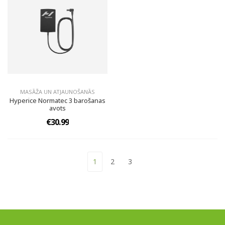
MASĀŽA UN ATJAUNOŠANĀS
Hyperice Normatec 3 barošanas
avots
€30.99
1
2
3