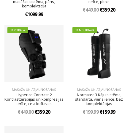
masāžas sistēma, pāris,
ierīce, plecs
komplektācija
€449.00
€359.20
€1099.99
IR VEIKALĀ
IR NOLIKTAVĀ
MASĀŽA UN ATJAUNOŠANĀS
MASĀŽA UN ATJAUNOŠANĀS
Hyperice Contrast 2
Normatec 3 Kāju sistēma,
Kontrastterapijas un kompresijas
standarta, viena ierīce, bez
ierīce, ceļa locītavas
komplektācijas
€449.00
€359.20
€199.99
€159.99