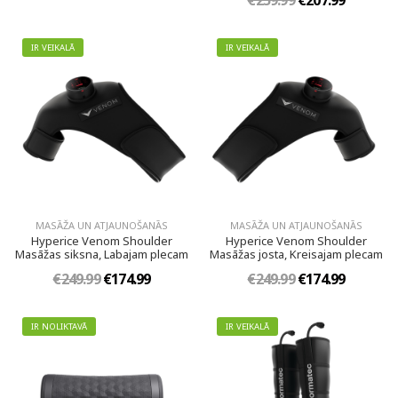
€259.99
€207.99
IR VEIKALĀ
IR VEIKALĀ
MASĀŽA UN ATJAUNOŠANĀS
MASĀŽA UN ATJAUNOŠANĀS
Hyperice Venom Shoulder
Hyperice Venom Shoulder
Masāžas siksna, Labajam plecam
Masāžas josta, Kreisajam plecam
€249.99
€174.99
€249.99
€174.99
IR NOLIKTAVĀ
IR VEIKALĀ