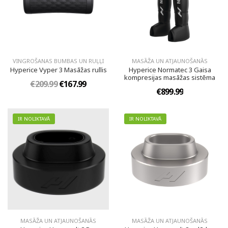
VINGROŠANAS BUMBAS UN RUĻĻI
MASĀŽA UN ATJAUNOŠANĀS
Hyperice Vyper 3 Masāžas rullis
Hyperice Normatec 3 Gaisa
kompresijas masāžas sistēma
€209.99
€167.99
€899.99
IR NOLIKTAVĀ
IR NOLIKTAVĀ
MASĀŽA UN ATJAUNOŠANĀS
MASĀŽA UN ATJAUNOŠANĀS