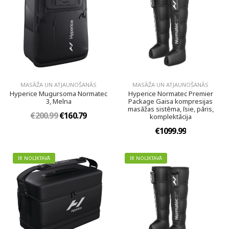
MASĀŽA UN ATJAUNOŠANĀS
MASĀŽA UN ATJAUNOŠANĀS
Hyperice Mugursoma Normatec
Hyperice Normatec Premier
3, Melna
Package Gaisa kompresijas
masāžas sistēma, īsie, pāris,
€200.99
€160.79
komplektācija
€1099.99
IR NOLIKTAVĀ
IR NOLIKTAVĀ