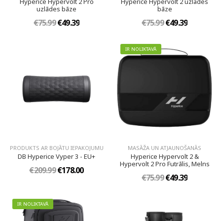
Hyperice Hypervolt 2 Pro
Hyperice Hypervolt 2 uzlādes
uzlādes bāze
bāze
€75.99
€49.39
€75.99
€49.39
IR NOLIKTAVĀ
PRODUKTS AR BOJĀTU IEPAKOJUMU
MASĀŽA UN ATJAUNOŠANĀS
DB Hyperice Vyper 3 - EU+
Hyperice Hypervolt 2 &
Hypervolt 2 Pro Futrālis, Melns
€209.99
€178.00
€75.99
€49.39
IR NOLIKTAVĀ