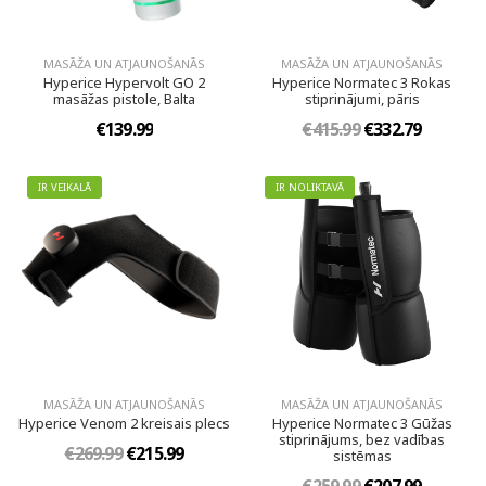
MASĀŽA UN ATJAUNOŠANĀS
MASĀŽA UN ATJAUNOŠANĀS
Hyperice Hypervolt GO 2
Hyperice Normatec 3 Rokas
masāžas pistole, Balta
stiprinājumi, pāris
€139.99
€415.99
€332.79
IR VEIKALĀ
IR NOLIKTAVĀ
MASĀŽA UN ATJAUNOŠANĀS
MASĀŽA UN ATJAUNOŠANĀS
Hyperice Venom 2 kreisais plecs
Hyperice Normatec 3 Gūžas
stiprinājums, bez vadības
€269.99
€215.99
sistēmas