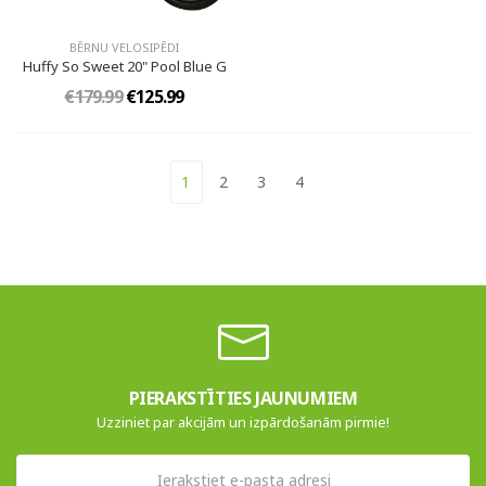
BĒRNU VELOSIPĒDI
Huffy So Sweet 20" Pool Blue G
€179.99
€125.99
1
2
3
4
PIERAKSTĪTIES JAUNUMIEM
Uzziniet par akcijām un izpārdošanām pirmie!