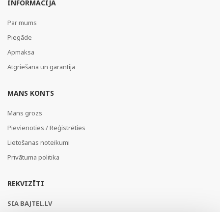
INFORMĀCIJA
Par mums
Piegāde
Apmaksa
Atgriešana un garantija
MANS KONTS
Mans grozs
Pievienoties / Reģistrēties
Lietošanas noteikumi
Privātuma politika
REKVIZĪTI
SIA BAJTEL.LV
Reģ Nr. 40003979897