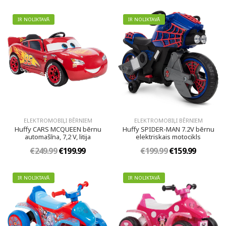
IR NOLIKTAVĀ
IR NOLIKTAVĀ
ELEKTROMOBIĻI BĒRNIEM
ELEKTROMOBIĻI BĒRNIEM
Huffy CARS MCQUEEN bērnu
Huffy SPIDER-MAN 7.2V bērnu
automašīna, 7,2 V, litija
elektriskais motocikls
€249.99
€199.99
€199.99
€159.99
IR NOLIKTAVĀ
IR NOLIKTAVĀ