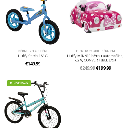
BĒRNU VELOSIPĒDI
ELEKTROMOBIĻI BĒRNIEM
Huffy Stitch 16" G
Huffy MINNIE bērnu automašīna,
7,2 V, CONVERTIBLE Litija
€149.99
€249.99
€199.99
IR NOLIKTAVĀ