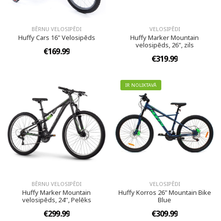
BĒRNU VELOSIPĒDI
VELOSIPĒDI
Huffy Cars 16" Velosipēds
Huffy Marker Mountain
velosipēds, 26", zils
€169.99
€319.99
IR NOLIKTAVĀ
BĒRNU VELOSIPĒDI
VELOSIPĒDI
Huffy Marker Mountain
Huffy Korros 26" Mountain Bike
velosipēds, 24'', Pelēks
Blue
€299.99
€309.99