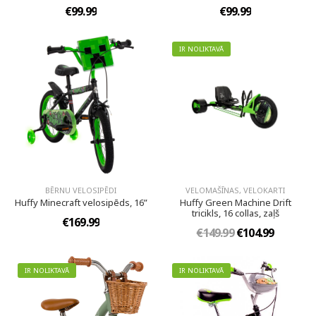
€99.99
€99.99
IR NOLIKTAVĀ
BĒRNU VELOSIPĒDI
VELOMAŠĪNAS, VELOKARTI
Huffy Minecraft velosipēds, 16”
Huffy Green Machine Drift
tricikls, 16 collas, zaļš
€169.99
€149.99
€104.99
IR NOLIKTAVĀ
IR NOLIKTAVĀ