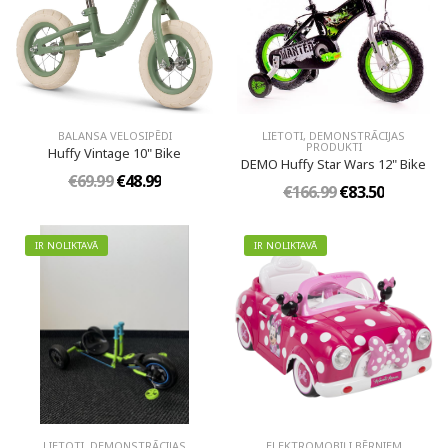
BALANSA VELOSIPĒDI
LIETOTI, DEMONSTRĀCIJAS
PRODUKTI
Huffy Vintage 10" Bike
DEMO Huffy Star Wars 12" Bike
€69.99
€48.99
€166.99
€83.50
IR NOLIKTAVĀ
IR NOLIKTAVĀ
LIETOTI, DEMONSTRĀCIJAS
ELEKTROMOBIĻI BĒRNIEM