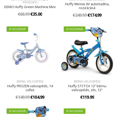
PRODUKTI
Huffy Minnie 6V automašīna,
DEMO Huffy Green Machine Mini
rozā krāsā
€66.99
€35.00
€249.99
€174.99
IR NOLIKTAVĀ
IR NOLIKTAVĀ
BĒRNU VELOSIPĒDI
BĒRNU VELOSIPĒDI
Huffy FROZEN velosipēds, 14
Huffy STITCH 12" bērnu
collas
velosipēds, zils, 12''
€149.99
€104.99
€119.99
IR NOLIKTAVĀ
IR NOLIKTAVĀ