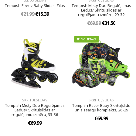
LEDUS SLIDAS
SKRITUĻSLIDAS
Tempish Feeez Baby Slidas, Zilas
Tempish Misty Duo Regulējamas
Ledus/ Skrituļslidas ar
€21.99
€15.39
regulējamu izmēru, 29-32
€69.99
€31.50
IR NOLIKTAVĀ
SKRITUĻSLIDAS
SKRITUĻSLIDAS
Tempish Misty Duo Regulējamas
Tempish Racer Baby Skrituļslidu
Ledus/ Skrituļslidas ar
un aizsargu komplekts, 26-29
regulējamu izmēru, 33-36
€69.99
€69.99