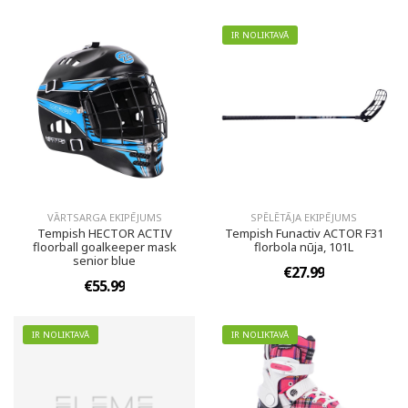
IR NOLIKTAVĀ
VĀRTSARGA EKIPĒJUMS
SPĒLĒTĀJA EKIPĒJUMS
Tempish HECTOR ACTIV
Tempish Funactiv ACTOR F31
floorball goalkeeper mask
florbola nūja, 101L
senior blue
€27.99
€55.99
IR NOLIKTAVĀ
IR NOLIKTAVĀ