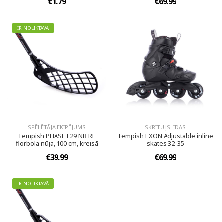
€1.79
€69.99
IR NOLIKTAVĀ
SPĒLĒTĀJA EKIPĒJUMS
SKRITUĻSLIDAS
Tempish PHASE F29 NB RE
Tempish EXON Adjustable inline
florbola nūja, 100 cm, kreisā
skates 32-35
€39.99
€69.99
IR NOLIKTAVĀ