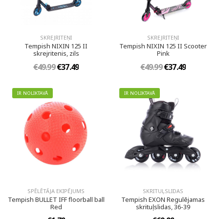
SKREJRITEŅI
SKREJRITEŅI
Tempish NIXIN 125 II
Tempish NIXIN 125 II Scooter
skrejritenis, zils
Pink
€49.99
€37.49
€49.99
€37.49
IR NOLIKTAVĀ
IR NOLIKTAVĀ
SPĒLĒTĀJA EKIPĒJUMS
SKRITUĻSLIDAS
Tempish BULLET IFF floorball ball
Tempish EXON Regulējamas
Red
skrituļslidas, 36-39