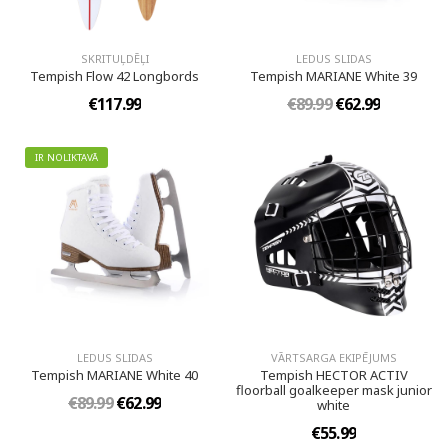
SKRITUĻDĒĻI
LEDUS SLIDAS
Tempish Flow 42 Longbords
Tempish MARIANE White 39
€117.99
€89.99
€62.99
IR NOLIKTAVĀ
LEDUS SLIDAS
VĀRTSARGA EKIPĒJUMS
Tempish MARIANE White 40
Tempish HECTOR ACTIV
floorball goalkeeper mask junior
€89.99
€62.99
white
€55.99