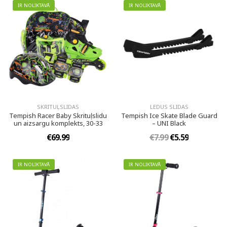
IR NOLIKTAVĀ
IR NOLIKTAVĀ
SKRITUĻSLIDAS
LEDUS SLIDAS
Tempish Racer Baby Skrituļslidu
Tempish Ice Skate Blade Guard
un aizsargu komplekts, 30-33
– UNI Black
€69.99
€7.99
€5.59
IR NOLIKTAVĀ
IR NOLIKTAVĀ