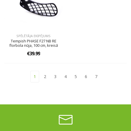
SPĒLĒTĀJA EKIPĒJUMS
Tempish PHASE F27 NB RE
florbola nūja, 100 cm, kreisā
€39.99
1
2
3
4
5
6
7