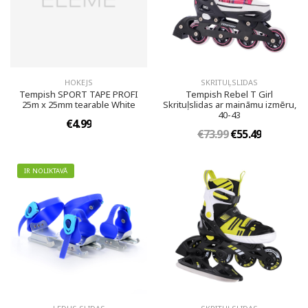
HOKEJS
SKRITUĻSLIDAS
Tempish SPORT TAPE PROFI
Tempish Rebel T Girl
25m x 25mm tearable White
Skrituļslidas ar maināmu izmēru,
40-43
€4.99
€73.99
€55.49
IR NOLIKTAVĀ