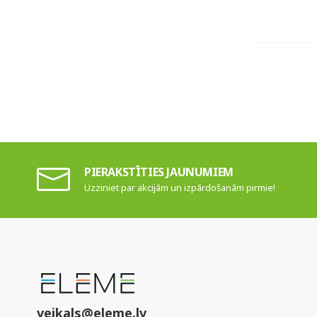
PIERAKSTĪTIES JAUNUMIEM
Uzziniet par akcijām un izpārdošanām pirmie!
veikals@eleme.lv