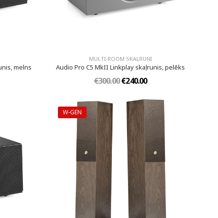
MULTI-ROOM SKAĻRUŅI
unis, melns
Audio Pro C5 MkII Linkplay skaļrunis, pelēks
€300.00
€240.00
W-GEN