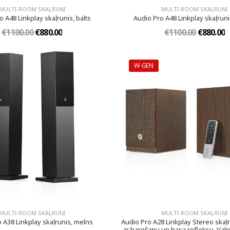
MULTI-ROOM SKAĻRUŅI
MULTI-ROOM SKAĻRUŅI
o A48 Linkplay skaļrunis, balts
Audio Pro A48 Linkplay skaļrun
€1100.00
€880.00
€1100.00
€880.00
W-GEN
MULTI-ROOM SKAĻRUŅI
MULTI-ROOM SKAĻRUŅI
 A38 Linkplay skaļrunis, melns
Audio Pro A28 Linkplay Stereo skaļ
ar barošanu un basa refleksu, Valr