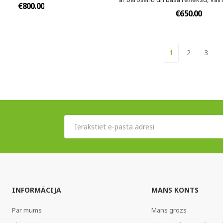
€800.00
€650.00
1
2
3
INFORMĀCIJA
MANS KONTS
Par mums
Mans grozs