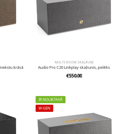
MULTI-ROOM SKAĻRUŅI
lriekstu krāsā
Audio Pro C20 Linkplay skaļrunis, pelēks
€550.00
IR NOLIKTAVĀ
W-GEN