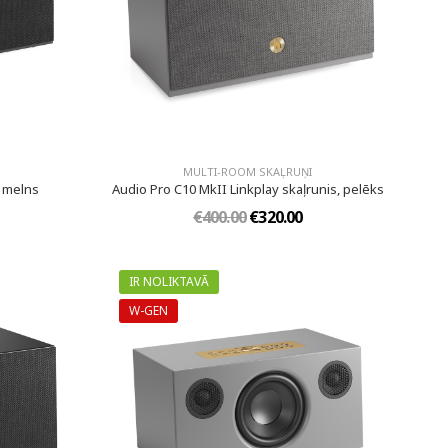
MULTI-ROOM SKAĻRUŅI
, melns
Audio Pro C10 MkII Linkplay skaļrunis, pelēks
€400.00
€320.00
IR NOLIKTAVĀ
W-GEN