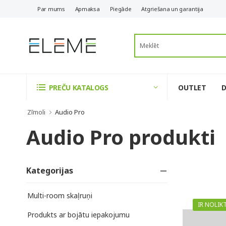
Par mums
Apmaksa
Piegāde
Atgriešana un garantija
OUTLET
PREČU KATALOGS
Zīmoli
Audio Pro
Audio Pro produkti
Kategorijas
Multi-room skaļruņi
IR NOLIK
Produkts ar bojātu iepakojumu