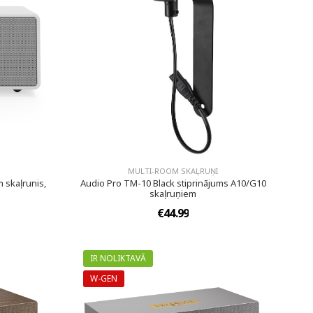
MULTI-ROOM SKAĻRUŅI
 skaļrunis,
Audio Pro TM-10 Black stiprinājums A10/G10
skaļruņiem
€44.99
IR NOLIKTAVĀ
W-GEN