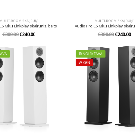
MULTI-ROOM SKAĻRUŅI
MULTI-ROOM SKAĻRUŅI
C5 MkII Linkplay skaļrunis, balts
Audio Pro C5 MkII Linkplay skaļr
€300.00
€240.00
€300.00
€240.00
TAVĀ
IR NOLIKTAVĀ
W-GEN