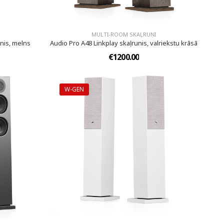
MULTI-ROOM SKAĻRUŅI
unis, melns
Audio Pro A48 Linkplay skaļrunis, valriekstu krāsā
€1200.00
W-GEN