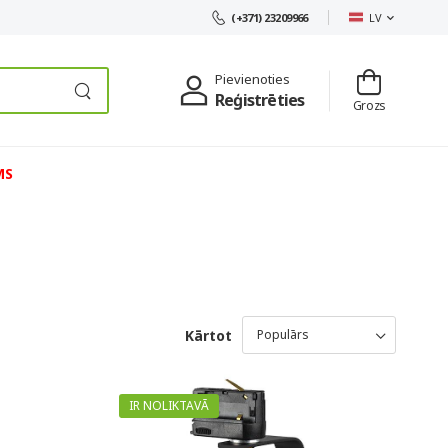
LV
(+371) 23209966
Pievienoties
Reģistrēties
Grozs
MS
Kārtot
IR NOLIKTAVĀ