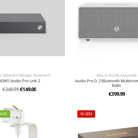
I, DEMONSTRĀCIJAS PRODUKTI
MULTI-ROOM SKAĻRUŅI
DEMO Audio Pro Link 2
Audio Pro D-2 Bluetooth Multiroom
Balts
€249.99
€149.00
€399.99
TAVĀ
W-GEN