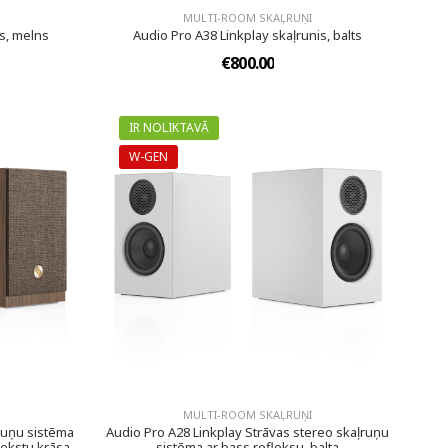
MULTI-ROOM SKAĻRUŅI
is, melns
Audio Pro A38 Linkplay skaļrunis, balts
€800.00
IR NOLIKTAVĀ
W-GEN
MULTI-ROOM SKAĻRUŅI
ruņu sistēma
Audio Pro A28 Linkplay Strāvas stereo skaļruņu
iekstu krāsa
sistēma ar bass refleksu, balta