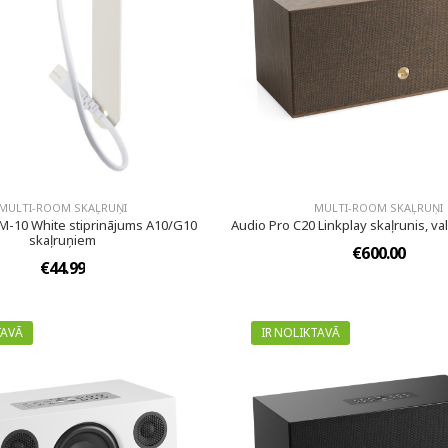
MULTI-ROOM SKAĻRUŅI
MULTI-ROOM SKAĻRUŅI
M-10 White stiprinājums A10/G10
Audio Pro C20 Linkplay skaļrunis, va
skaļruņiem
€600.00
€44.99
TAVĀ
IR NOLIKTAVĀ