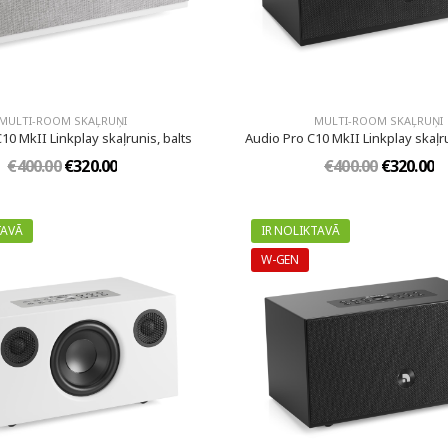
MULTI-ROOM SKAĻRUŅI
MULTI-ROOM SKAĻRUŅI
10 MkII Linkplay skaļrunis, balts
Audio Pro C10 MkII Linkplay skaļr
€400.00
€320.00
€400.00
€320.00
TAVĀ
IR NOLIKTAVĀ
W-GEN