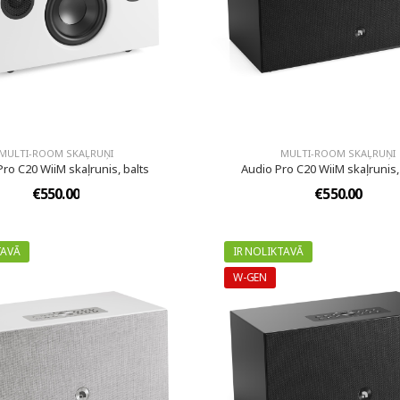
MULTI-ROOM SKAĻRUŅI
MULTI-ROOM SKAĻRUŅI
ro C20 WiiM skaļrunis, balts
Audio Pro C20 WiiM skaļrunis
€550.00
€550.00
TAVĀ
IR NOLIKTAVĀ
W-GEN