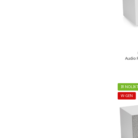
Audio P
IR NOLIK
W-GEN