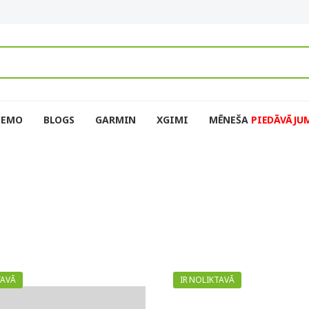
DEMO
BLOGS
GARMIN
XGIMI
MĒNEŠA
PIEDĀVĀJU
TAVĀ
IR NOLIKTAVĀ