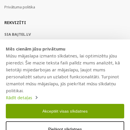
Privātuma politika
REKVIZĪTI
SIA BAJTEL.LV
Reģ Nr. 40003979897
Mēs cienām jūsu privātumu
Brīvības gatve 214b, Rīga, LV-1039, Latvija
Mūsu mājaslapa izmanto sīkdatnes, lai optimizētu jūsu
AS Swedbank, HABALV22
pieredzi. Šie mazie teksta faili palīdz mums analizēt, kā
LV53HABA0551019240274
lietotāji mijiedarbojas ar mājaslapu, ļaujot mums
personalizēt saturu un uzlabot funkcionalitāti. Turpinot
izmantot mūsu mājaslapu, jūs piekrītat mūsu sīkdatņu
politikai.
Rādīt detaļas
Akceptēt visas sīkdatnes
Copyright © 2021 BAJTEL.LV SIA. Visas tiesības aizsargātas.
Pielāgot sīkdatnes