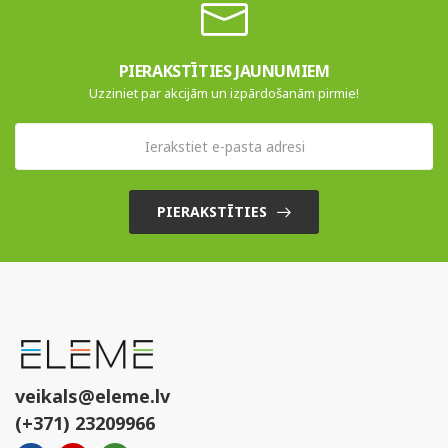
PIERAKSTĪTIES JAUNUMIEM
Uzziniet par akcijām un izpārdošanām pirmie!
PIERAKSTĪTIES
veikals@eleme.lv
(+371) 23209966