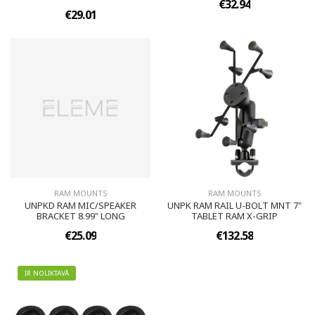
€32.94
€29.01
RAM MOUNTS
RAM MOUNTS
UNPKD RAM MIC/SPEAKER
UNPK RAM RAIL U-BOLT MNT 7"
BRACKET 8.99" LONG
TABLET RAM X-GRIP
€25.09
€132.58
IR NOLIKTAVĀ