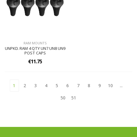
RAM MOUNTS
UNPKD. RAM 4 QTY UN7 UN8 UN9
POST CAPS
€11.75
1
2
3
4
5
6
7
8
9
10
...
50
51