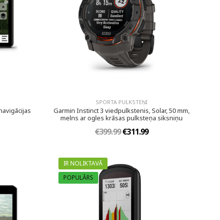
SPORTA PULKSTEŅI
navigācijas
Garmin Instinct 3 viedpulkstenis, Solar, 50 mm,
melns ar ogles krāsas pulksteņa siksniņu
€399.99
€311.99
IR NOLIKTAVĀ
POPULĀRS