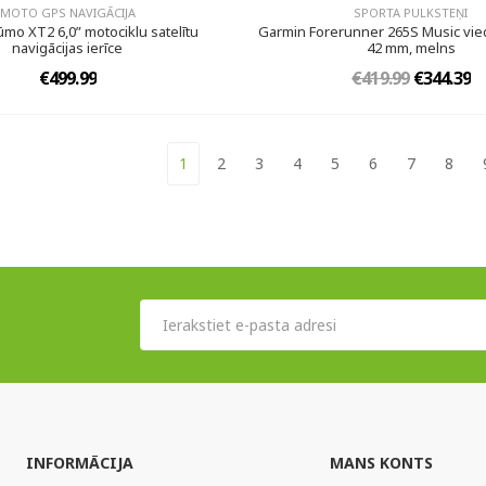
MOTO GPS NAVIGĀCIJA
SPORTA PULKSTEŅI
mo XT2 6,0” motociklu satelītu
Garmin Forerunner 265S Music vie
navigācijas ierīce
42 mm, melns
€499.99
€419.99
€344.39
1
2
3
4
5
6
7
8
INFORMĀCIJA
MANS KONTS