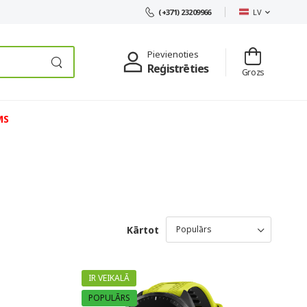
LV
(+371) 23209966
Pievienoties
Reģistrēties
Grozs
MS
Kārtot
IR VEIKALĀ
POPULĀRS