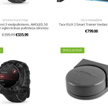
SPORTA PULKSTEŅI
VELOTRENAŽIERI
inct 3 viedpulkstenis, AMOLED, 50
Tacx FLUX 2 Smart Trainer Viedais 
 ogles krāsas pulksteņa siksniņu
€799.00
€399.99
€335.99
Ā
IR NOLIKTAVĀ