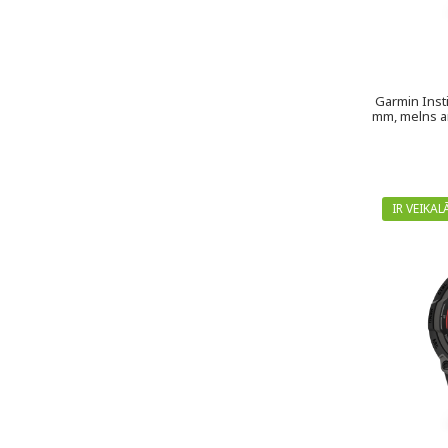
Garmin Inst
mm, melns ar
IR VEIKAL