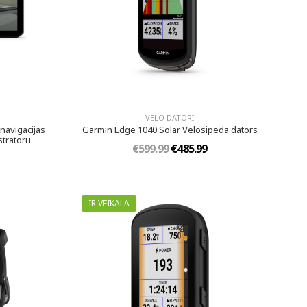
VELO DATORI
navigācijas
Garmin Edge 1040 Solar Velosipēda dators
stratoru
€599.99
€485.99
IR VEIKALĀ