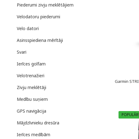
Piederumi zivju meklētājiem
Velodatoru piederumi
Velo datori
Asinsspiediena mērītāji
Svari
Ierīces golfam
Velotrenažieri
Garmin STRI
Zivju meklētāji
Medību suņiem
GPS navigācija
POPULĀR
Mājdzīvnieku dresūra
Ierīces medībām