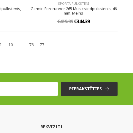
SPORTA PULKSTEŅI
dpulkstenis,
Garmin Forerunner 265 Music viedpulkstenis, 46
mm, Melns
€419.99
€344.39
9
10
...
76
77
PIERAKSTĪTIES
REKVIZĪTI