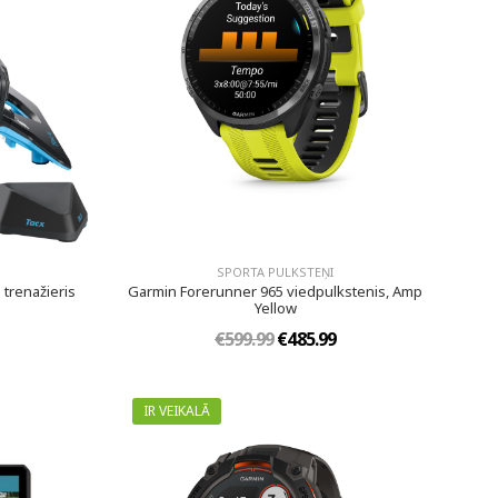
SPORTA PULKSTEŅI
 trenažieris
Garmin Forerunner 965 viedpulkstenis, Amp
Yellow
€599.99
€485.99
IR VEIKALĀ