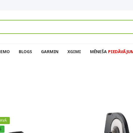
DEMO
BLOGS
GARMIN
XGIMI
MĒNEŠA
PIEDĀVĀJU
TAVĀ
S