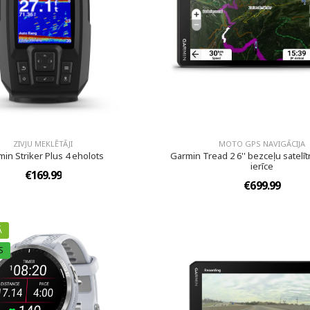
ZIVJU MEKLĒTĀJI
MOTO GPS NAVIGĀCIJA
in Striker Plus 4 eholots
Garmin Tread 2 6'' bezceļu satelīt
ierīce
€169.99
€699.99
Ā
S