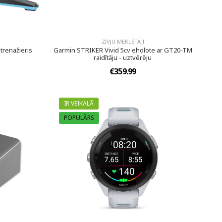
ZIVJU MEKLĒTĀJI
trenažieris
Garmin STRIKER Vivid 5cv eholote ar GT20-TM
raidītāju - uztvērēju
€359.99
IR VEIKALĀ
POPULĀRS