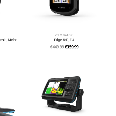
VELO DATORI
enis, Melns
Edge 840, EU
€449.99
€359.99