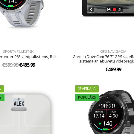
SPORTA PULKSTEŅI
GPS NAVIGĀCIJA
runner 965 viedpulkstenis, Balts
Garmin DriveCam 76 7" GPS satelīt
sistēma ar iebūvētu videoreģi
€599.99
€485.99
€489.99
Ā
IR VEIKALĀ
S
POPULĀRS