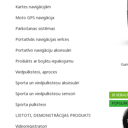
Kartes navigācijām
Moto GPS navigācija
Parkošanas sistēmas
Portatīvās navigācijas ierīces
Portatīvo navigāciju aksesuāri
Produkts ar bojātu iepakojumu
Garm
Viedpulksteņi, aproces
Sporta un viedpulksteņu aksesuāri
Sporta un viedpulksteņu sensori
IR VEIKAL
POPULĀR
Sporta pulksteņi
LIETOTI, DEMONSTRĀCIJAS PRODUKTI
Videoreģistratori