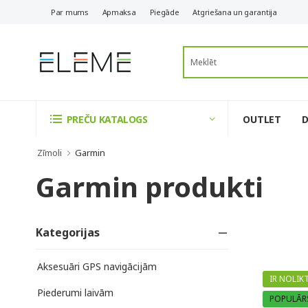
Par mums
Apmaksa
Piegāde
Atgriešana un garantija
OUTLET
PREČU KATALOGS
Zīmoli
Garmin
Garmin produkti
Kategorijas
Aksesuāri GPS navigācijām
IR NOLIK
Piederumi laivām
POPULĀR