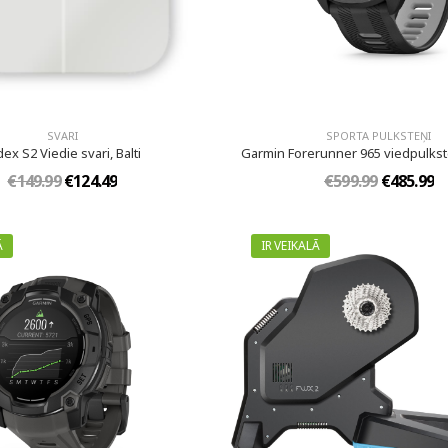
SVARI
SPORTA PULKSTEŅI
dex S2 Viedie svari, Balti
Garmin Forerunner 965 viedpulkst
€149.99
€124.49
€599.99
€485.99
Ā
IR VEIKALĀ