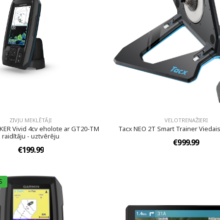
ZIVJU MEKLĒTĀJI
VELOTRENAŽIERI
KER Vivid 4cv eholote ar GT20-TM
Tacx NEO 2T Smart Trainer Viedais
raidītāju - uztvērēju
€999.99
€199.99
S