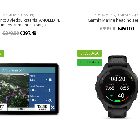
SPORTA PULKSTEŅI
PIEDERUMI ZIVJU MEKLĒTĀJ
inct 3 viedpulkstenis, AMOLED, 45
Garmin Marine heading se
 melns ar melnu siksniņu
€999.00
€450.00
€349.99
€297.49
Ā
IR VEIKALĀ
POPULĀRS