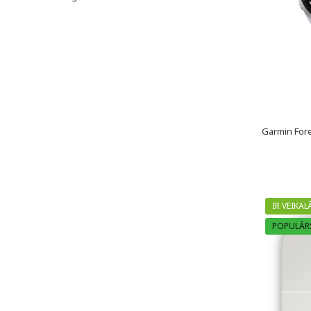
Garmin Fore
IR VEIKAL
POPULĀR