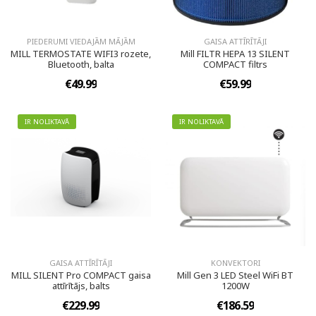
PIEDERUMI VIEDAJĀM MĀJĀM
GAISA ATTĪRĪTĀJI
MILL TERMOSTATE WIFI3 rozete,
Mill FILTR HEPA 13 SILENT
Bluetooth, balta
COMPACT filtrs
€49.99
€59.99
IR NOLIKTAVĀ
IR NOLIKTAVĀ
GAISA ATTĪRĪTĀJI
KONVEKTORI
MILL SILENT Pro COMPACT gaisa
Mill Gen 3 LED Steel WiFi BT
attīrītājs, balts
1200W
€229.99
€186.59