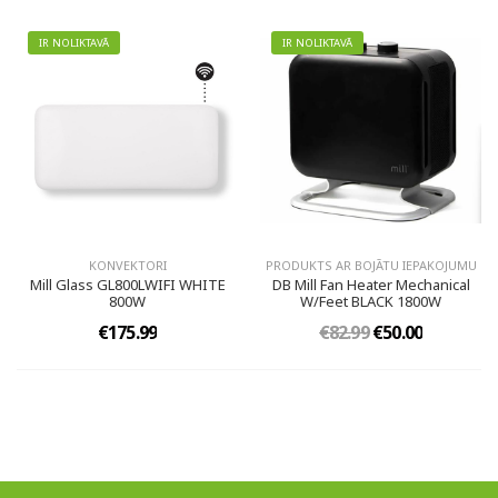
IR NOLIKTAVĀ
IR NOLIKTAVĀ
KONVEKTORI
PRODUKTS AR BOJĀTU IEPAKOJUMU
Mill Glass GL800LWIFI WHITE
DB Mill Fan Heater Mechanical
800W
W/Feet BLACK 1800W
€175.99
€82.99
€50.00