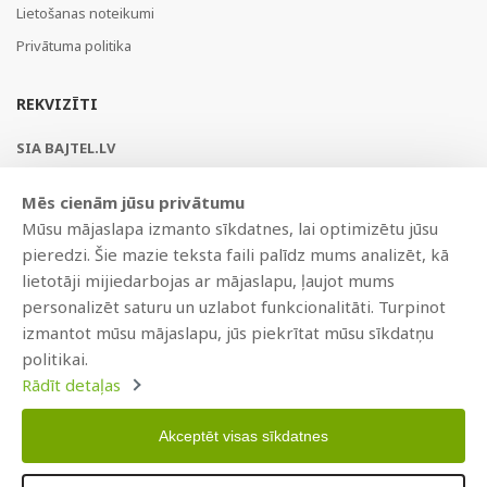
Lietošanas noteikumi
Privātuma politika
REKVIZĪTI
SIA BAJTEL.LV
Reģ Nr. 40003979897
Mēs cienām jūsu privātumu
Brīvības gatve 214b, Rīga, LV-1039, Latvija
Mūsu mājaslapa izmanto sīkdatnes, lai optimizētu jūsu
AS Swedbank, HABALV22
pieredzi. Šie mazie teksta faili palīdz mums analizēt, kā
LV53HABA0551019240274
lietotāji mijiedarbojas ar mājaslapu, ļaujot mums
personalizēt saturu un uzlabot funkcionalitāti. Turpinot
izmantot mūsu mājaslapu, jūs piekrītat mūsu sīkdatņu
politikai.
Rādīt detaļas
Akceptēt visas sīkdatnes