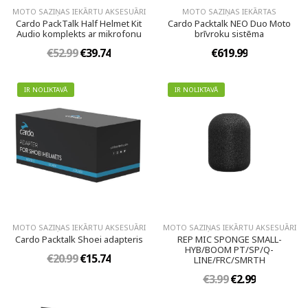
MOTO SAZIŅAS IEKĀRTU AKSESUĀRI
MOTO SAZIŅAS IEKĀRTAS
Cardo PackTalk Half Helmet Kit
Cardo Packtalk NEO Duo Moto
Audio komplekts ar mikrofonu
brīvroku sistēma
€52.99
€39.74
€619.99
IR NOLIKTAVĀ
IR NOLIKTAVĀ
MOTO SAZIŅAS IEKĀRTU AKSESUĀRI
MOTO SAZIŅAS IEKĀRTU AKSESUĀRI
Cardo Packtalk Shoei adapteris
REP MIC SPONGE SMALL-
HYB/BOOM PT/SP/Q-
€20.99
€15.74
LINE/FRC/SMRTH
€3.99
€2.99