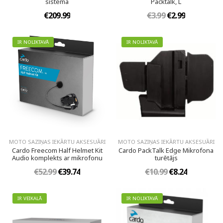
sistēma
Packtalk, L
€209.99
€3.99
€2.99
IR NOLIKTAVĀ
IR NOLIKTAVĀ
MOTO SAZIŅAS IEKĀRTU AKSESUĀRI
MOTO SAZIŅAS IEKĀRTU AKSESUĀRI
Cardo Freecom Half Helmet Kit
Cardo PackTalk Edge Mikrofona
Audio komplekts ar mikrofonu
turētājs
€52.99
€39.74
€10.99
€8.24
IR VEIKALĀ
IR NOLIKTAVĀ