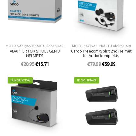
MOTO SAZIŅAS IEKĀRTU AKSESUĀRI
MOTO SAZIŅAS IEKĀRTU AKSESUĀRI
ADAPTER FOR SHOEI GEN 3
Cardo Freecom/Spirit 2nd Helmet
HELMETS
Kit Audio komplekts
€20.95
€15.71
€79.99
€59.99
IR NOLIKTAVĀ
IR NOLIKTAVĀ