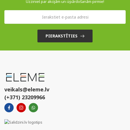
Uzziniet par akcijām un izpārdošanām pirmie!
PIERAKSTĪTIES
veikals@eleme.lv
(+371) 23209966