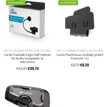
IR NOLIKTAVĀ
IR NOLIKTAVĀ
MOTO SAZIŅAS IEKĀRTU AKSESUĀRI
MOTO SAZIŅAS IEKĀRTU AKSESUĀRI
Cardo Packtalk Edge Half Helmet
Cardo Plastmasas turētājs priekš
Kit Audio komplekts ar
Freecom 1/2
mikrofonu
€8.79
€6.59
€52.99
€39.74