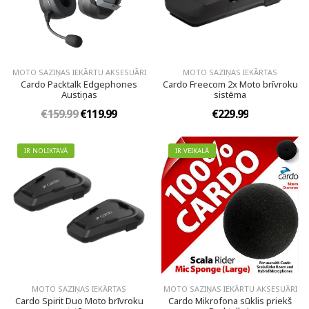
MOTO SAZIŅAS IEKĀRTU AKSESUĀRI
MOTO SAZIŅAS IEKĀRTAS
Cardo Packtalk Edgephones
Cardo Freecom 2x Moto brīvroku
Austiņas
sistēma
€159.99
€119.99
€229.99
IR NOLIKTAVĀ
IR VEIKALĀ
MOTO SAZIŅAS IEKĀRTAS
MOTO SAZIŅAS IEKĀRTU AKSESUĀRI
Cardo Spirit Duo Moto brīvroku
Cardo Mikrofona sūklis priekš